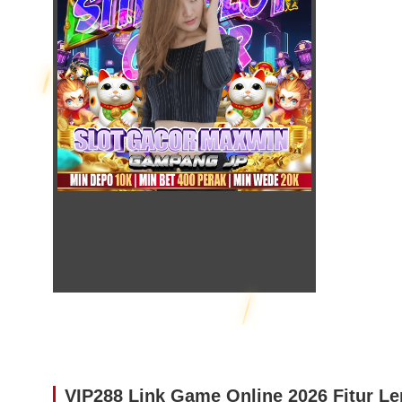
VIP288 Link Game Online 2026 Fitur 