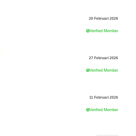
20 Februari 2026
Verified Member
27 Februari 2026
Verified Member
11 Februari 2026
Verified Member