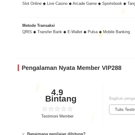
Slot Online ◆ Live Casino ◆ Arcade Game ◆ Sportsbook ◆ Tan
Metode Transaksi
QRIS ◆ Transfer Bank ◆ E-Wallet ◆ Pulsa ◆ Mobile Banking
Pengalaman Nyata Member VIP288
4.9
Bintang
Bagikan penga
Tulis Test
Testimoni Member
Bagaimana penilaian dihitung?