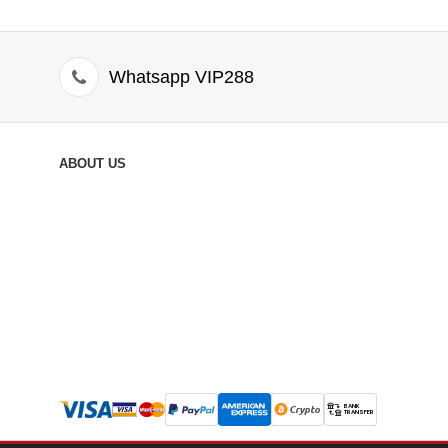
Whatsapp VIP288
ABOUT US