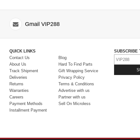
Gmail VIP288
QUICK LINKS
SUBSCRIBE
Contact Us
Blog
About Us
Hard To Find Parts
S
Track Shipment
Gift Wrapping Service
Deliveries
Privacy Policy
Returns
Terms & Conditions
Warranties
Advertise with us
Careers
Partner with us
Payment Methods
Sell On Microless
Installment Payment