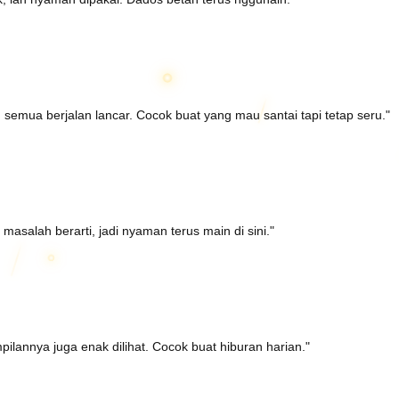
 semua berjalan lancar. Cocok buat yang mau santai tapi tetap seru."
 masalah berarti, jadi nyaman terus main di sini."
pilannya juga enak dilihat. Cocok buat hiburan harian."