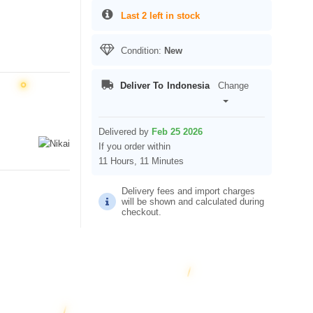
Last 2 left in stock
Condition:
New
Deliver To
Indonesia
Change
Delivered by
Feb 25 2026
If you order within
11 Hours, 11 Minutes
Delivery fees and import charges
will be shown and calculated during
checkout.